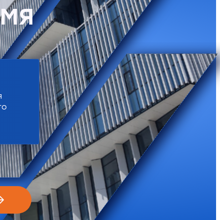
ЕМЯ
я
го