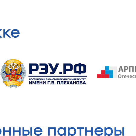
жке
нные партнеры