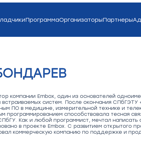
ладчики
Программа
Организаторы
Партнеры
Ад
БОНДАРЕВ
ор компании Embox, один из основателей одноиме
 встраиваемых систем. После окончания СПбГЭТУ
ным ПО в медицине, измерительной технике и тел
ым программированием способствовала тесная свя
ПбГУ. Как и любой программист, мечтал написать 
зовано в проекте Embox. С развитием открытого п
овал коммерческую компанию по поддержке и про