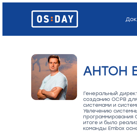
Док
АНТОН 
Генеральный директ
созданию ОСРВ для
системами и систем
Увлечению системн
программирования С
итоге и было реали
команды Embox осн