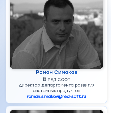
Роман Симаков
РЕД СОФТ
директор департамента развития
системных продуктов
roman.simakov@red-soft.ru