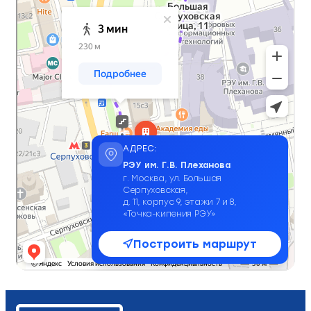
АДРЕС:
РЭУ им. Г.В. Плеханова
г. Москва, ул. Большая
Серпуховская,
д. 11, корпус 9, этажи 7 и 8,
«Точка-кипения РЭУ»
Построить маршрут