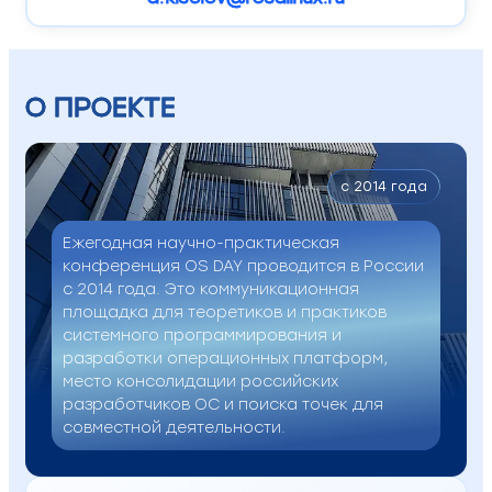
О ПРОЕКТЕ
c 2014 года
Ежегодная научно-практическая
конференция OS DAY проводится в России
с 2014 года. Это коммуникационная
площадка для теоретиков и практиков
системного программирования и
разработки операционных платформ,
место консолидации российских
разработчиков ОС и поиска точек для
совместной деятельности.