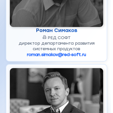
Роман Симаков
РЕД СОФТ
директор департамента развития
системных продуктов
roman.simakov@red-soft.ru