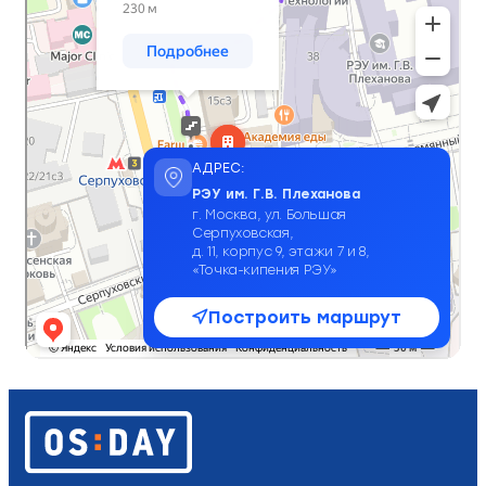
АДРЕС:
РЭУ им. Г.В. Плеханова
г. Москва, ул. Большая
Серпуховская,
д. 11, корпус 9, этажи 7 и 8,
«Точка-кипения РЭУ»
Построить маршрут