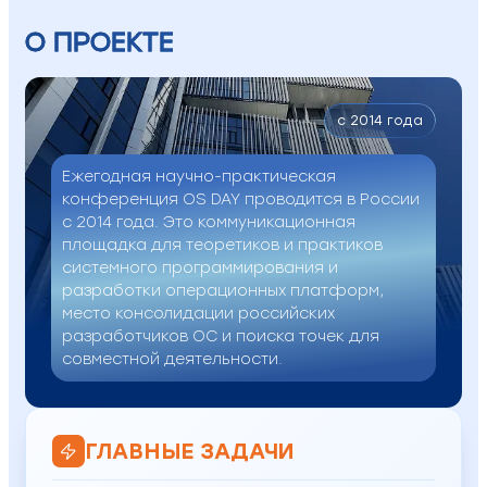
О ПРОЕКТЕ
c 2014 года
Ежегодная научно-практическая
конференция OS DAY проводится в России
с 2014 года. Это коммуникационная
площадка для теоретиков и практиков
системного программирования и
разработки операционных платформ,
место консолидации российских
разработчиков ОС и поиска точек для
совместной деятельности.
ГЛАВНЫЕ ЗАДАЧИ