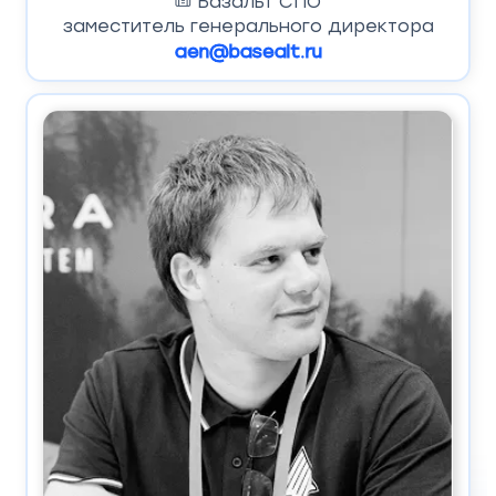
Базальт СПО
заместитель генерального директора
aen@basealt.ru