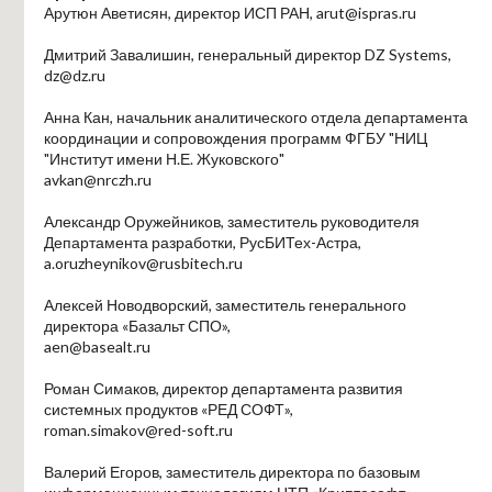
Арутюн Аветисян, директор ИСП РАН, arut@ispras.ru
Дмитрий Завалишин, генеральный директор DZ Systems,
dz@dz.ru
Анна Кан, начальник аналитического отдела департамента
координации и сопровождения программ ФГБУ "НИЦ
"Институт имени Н.Е. Жуковского"
avkan@nrczh.ru
Александр Оружейников, заместитель руководителя
Департамента разработки, РусБИТех-Астра,
a.oruzheynikov@rusbitech.ru
Алексей Новодворский, заместитель генерального
директора «Базальт СПО»,
aen@basealt.ru
Роман Симаков, директор департамента развития
системных продуктов «РЕД СОФТ»,
roman.simakov@red-soft.ru
Валерий Егоров, заместитель директора по базовым