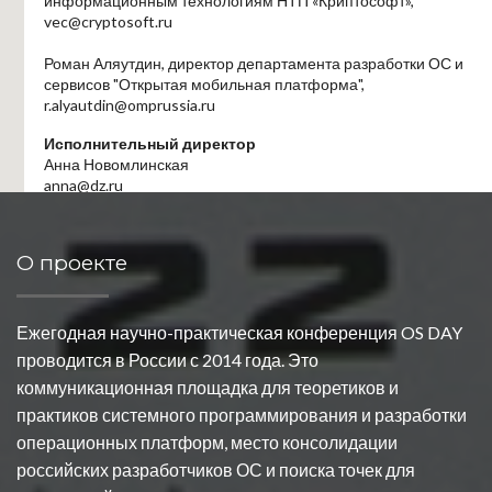
информационным технологиям НТП «Криптософт»,
vec@cryptosoft.ru
Роман Аляутдин, директор департамента разработки ОС и
сервисов "Открытая мобильная платформа",
r.alyautdin@omprussia.ru
Исполнительный директор
Анна Новомлинская
anna@dz.ru
Место проведения
Москва, Ленинский проспект, 32 "А", синий зал. Уважаемые
О проекте
коллеги! Для прохода в здание РАН просим принести
документ, удостоверяющий личность.
Ежегодная научно-практическая конференция OS DAY
проводится в России с 2014 года. Это
коммуникационная площадка для теоретиков и
практиков системного программирования и разработки
операционных платформ, место консолидации
российских разработчиков ОС и поиска точек для