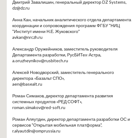
Дмитрий Завалишин, генеральный директор DZ Systems,
dz@dz.ru
Анна Кан, начальник аналитического отдела департамента
координации и сопровождения программ ФГБУ "НИЦ
"Институт имени Н.Е. Жуковского"
avkan@nrczh.ru
Александр Оружейников, заместитель руководителя
Департамента разработки, РусБИТех-Астра,
a.oruzheynikov@rusbitech.ru
Алексей Новодворский, заместитель генерального
директора «Базальт СПО»,
aen@basealt.ru
Роман Симаков, директор департамента развития
системных продуктов «РЕД СОФТ»,
roman.simakov@red-soft.ru
Роман Аляутдин, директор департамента разработки ОС и
сервисов "Открытая мобильная платформа",
r.alyautdin@omprussia.ru