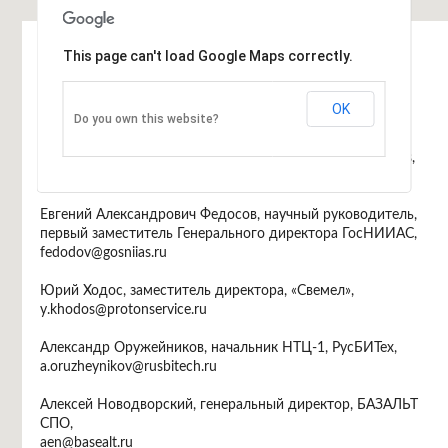
Информация
This page can't load Google Maps correctly.
Программный комитет
Арутюн Аветисян, директор ИСП РАН,
OK
Do you own this website?
arut@ispras.ru
Дмитрий Завалишин, генеральный директор DZ Systems,
dz@dz.ru
Евгений Александрович Федосов, научный руководитель,
первый заместитель Генерального директора ГосНИИАС,
fedodov@gosniias.ru
Юрий Ходос, заместитель директора, «Свемел»,
y.khodos@protonservice.ru
Александр Оружейников, начальник НТЦ-1, РусБИТех,
a.oruzheynikov@rusbitech.ru
Алексей Новодворский, генеральный директор, БАЗАЛЬТ
СПО,
aen@basealt.ru