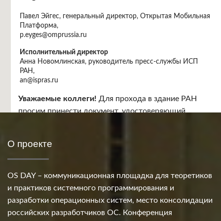
Павел Эйгес, генеральный директор, Открытая Мобильная
Платформа,
p.eyges@omprussia.ru
Исполнительный директор
Анна Новомлинская, руководитель пресс-службы ИСП
РАН,
an@ispras.ru
Место проведения
Уважаемые коллеги!
Для прохода в здание РАН
Москва, Ленинский проспект, 32 "А", бежевый зал.
просим принести документ, удостоверяющий
личность.
О проекте
OS DAY – коммуникационная площадка для теоретиков
и практиков системного программирования и
разработки операционных систем, место консолидации
российских разработчиков ОС. Конференция