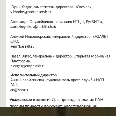
Юрий Ходос, заместитель директора, «Свемел»,
y.khodos@protonservice.ru
Александр Оружейников, начальник НТЦ-1, РусБИТех,
a.oruzheynikov@rusbitech.ru
Алексей Новодворский, генеральный директор, БАЗАЛЬТ
СПО,
aen@basealt.ru
Павел Эйгес, генеральный директор, Открытая Мобильная
Платформа,
p.eyges@omprussia.ru
Исполнительный директор
Анна Новомлинская, руководитель пресс-службы ИСП
РАН,
an@ispras.ru
Место проведения
Уважаемые коллеги!
Для прохода в здание РАН
Москва, Ленинский проспект, 32 "А", бежевый зал.
просим принести документ, удостоверяющий
личность.