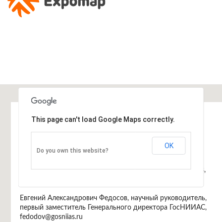
Информация
This page can't load Google Maps correctly.
Программный комитет
Арутюн Аветисян, директор ИСП РАН,
OK
Do you own this website?
arut@ispras.ru
Дмитрий Завалишин, генеральный директор DZ Systems,
dz@dz.ru
Евгений Александрович Федосов, научный руководитель,
первый заместитель Генерального директора ГосНИИАС,
fedodov@gosniias.ru