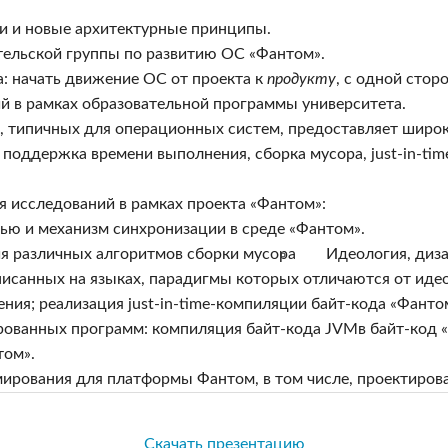
и и новые архитектурные принципы.
тельской группы по развитию ОС «Фантом».
: начать движение ОС от проекта к
продукту
, с одной стор
й в рамках образовательной программы университета.
, типичных для операционных систем, предоставляет широ
поддержка времени выполнения, сборка мусора, just-in-ti
 исследований в рамках проекта «Фантом»:
ью и механизм синхронизации в среде «Фантом».
я различных алгоритмов сборки мусора
Идеология, диз
исанных на языках, парадигмы которых отличаются от иде
ия; реализация just-in-time-компиляции байт-кода «Фанто
ованных программ: компиляция байт-кода JVMв байт-код 
том».
ирования для платформы Фантом, в том числе, проектирова
Скачать презентацию