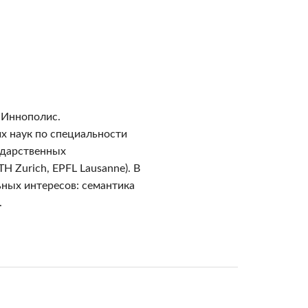
 Иннополис.
х наук по специальности
ударственных
H Zurich, EPFL Lausanne). В
ных интересов: семантика
.