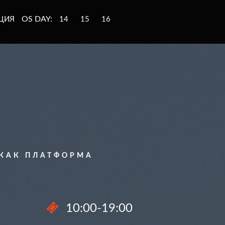
OS DAY:
ЦИЯ
14
15
16
 КАК ПЛАТФОРМА
10:00-19:00