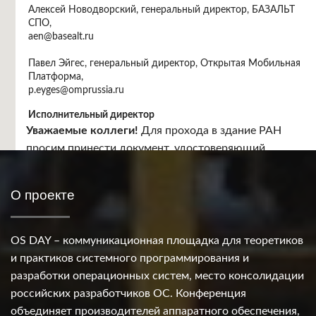
Алексей Новодворский, генеральный директор, БАЗАЛЬТ
СПО,
aen@basealt.ru
Павел Эйгес, генеральный директор, Открытая Мобильная
Платформа,
p.eyges@omprussia.ru
Исполнительный директор
Анна Новомлинская, руководитель пресс-службы ИСП
Уважаемые коллеги!
Для прохода в здание РАН
РАН,
просим принести документ, удостоверяющий
an@ispras.ru
личность.
Место проведения
О проекте
Москва, Ленинский проспект, 32 "А", бежевый зал.
OS DAY – коммуникационная площадка для теоретиков
и практиков системного программирования и
разработки операционных систем, место консолидации
российских разработчиков ОС. Конференция
объединяет производителей аппаратного обеспечения,