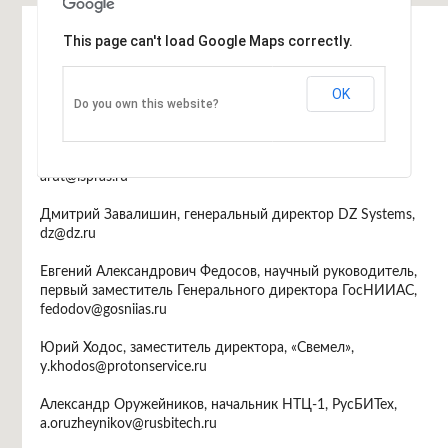
Информация
This page can't load Google Maps correctly.
OK
Do you own this website?
Программный комитет
Арутюн Аветисян, директор ИСП РАН,
arut@ispras.ru
Дмитрий Завалишин, генеральный директор DZ Systems,
dz@dz.ru
Евгений Александрович Федосов, научный руководитель,
первый заместитель Генерального директора ГосНИИАС,
fedodov@gosniias.ru
Юрий Ходос, заместитель директора, «Свемел»,
y.khodos@protonservice.ru
Александр Оружейников, начальник НТЦ-1, РусБИТех,
a.oruzheynikov@rusbitech.ru