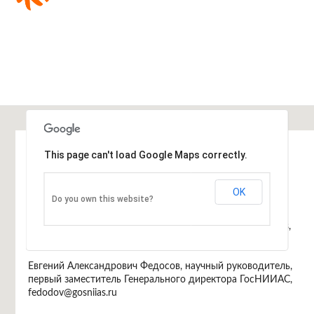
Информация
This page can't load Google Maps correctly.
Программный комитет
Арутюн Аветисян, директор ИСП РАН,
OK
Do you own this website?
arut@ispras.ru
Дмитрий Завалишин, генеральный директор DZ Systems,
dz@dz.ru
Евгений Александрович Федосов, научный руководитель,
первый заместитель Генерального директора ГосНИИАС,
fedodov@gosniias.ru