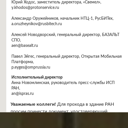
Юрий Ходос, заместитель директора, «Свемел»,
y.khodos@protonservice.ru
Александр Оружейников, начальник НТЦ-1, РусБИТех,
a.oruzheynikov@rusbitech.ru
Алексей Новодворский, генеральный директор, БАЗАЛЬТ
СПО,
aen@basealt.ru
Павел Эйгес, генеральный директор, Открытая Мобильная
Платформа,
p.eyges@omprussia.ru
Исполнительный директор
Анна Новомлинская, руководитель пресс-службы ИСП
РАН,
an@ispras.ru
Место проведения
Уважаемые коллеги!
Для прохода в здание РАН
Москва, Ленинский проспект, 32 "А", бежевый зал.
просим принести документ, удостоверяющий
личность.