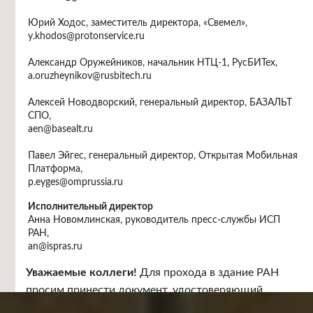
Юрий Ходос, заместитель директора, «Свемел»,
y.khodos@protonservice.ru
Александр Оружейников, начальник НТЦ-1, РусБИТех,
a.oruzheynikov@rusbitech.ru
Алексей Новодворский, генеральный директор, БАЗАЛЬТ
СПО,
aen@basealt.ru
Павел Эйгес, генеральный директор, Открытая Мобильная
Платформа,
p.eyges@omprussia.ru
Исполнительный директор
Анна Новомлинская, руководитель пресс-службы ИСП
РАН,
an@ispras.ru
Место проведения
Уважаемые коллеги!
Для прохода в здание РАН
Москва, Ленинский проспект, 32 "А", бежевый зал.
просим принести документ, удостоверяющий
личность.