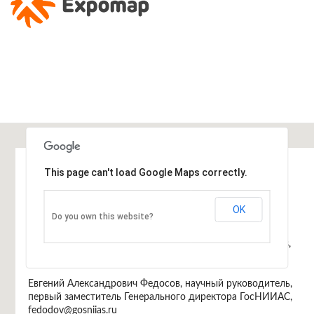
Информация
This page can't load Google Maps correctly.
Программный комитет
Арутюн Аветисян, директор ИСП РАН,
OK
Do you own this website?
arut@ispras.ru
Дмитрий Завалишин, генеральный директор DZ Systems,
dz@dz.ru
Евгений Александрович Федосов, научный руководитель,
первый заместитель Генерального директора ГосНИИАС,
fedodov@gosniias.ru