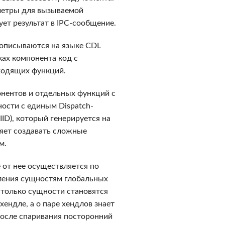
аметры для вызываемой
ует результат в IPC-сообщение.
 описываются на языке CDL
ках компонента код с
входящих функций.
онентов и отдельных функций с
ости с единым Dispatch-
ID), который генерируется на
яет создавать сложные
м.
 от нее осуществляется по
еления сущностям глобальных
 только сущности становятся
ендле, а о паре хендлов знает
 После спаривания посторонний