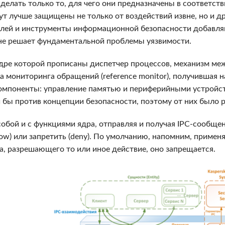
делать только то, для чего они предназначены в соответст
ут лучше защищены не только от воздействий извне, но и д
елей и инструменты информационной безопасности добавляю
не решает фундаментальной проблемы уязвимости.
ядре которой прописаны диспетчер процессов, механизм м
ема мониторинга обращений (reference monitor), получившая н
 компоненты: управление памятью и периферийными устрой
ли бы против концепции безопасности, поэтому от них было 
бой и с функциями ядра, отправляя и получая IPC-сообщен
ow) или запретить (deny). По умолчанию, напомним, применяе
а, разрешающего то или иное действие, оно запрещается.