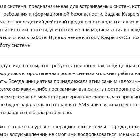
ная система, предназначенная для встраиваемых систем, к
 требования информационной безопасности. Задача Kasper
ы от последствий действий вредоносного кода и атак хакер
тей системы, потеря, уничтожение или модификация конфи
или отказ в работе. В дополнение к этому KasperskyOS поз
боту системы.
году с идеи о том, что требуется полноценная защищенная 
тводилась второстепенная роль – сначала «плохие» ребята 
вать. Всегда инициатива принадлежала этим самым «плохим» 
возможно каким-либо программам выполнять посторонние ф
ия смартфона не может гарантированно сказать, что при вы
не будет параллельно отправлять SMS или связываться с сер
то заранее не было разрешено.
но только на уровне операционной системы -- среда долж
ыр» злоумышленник не смог ими воспользоваться. Иными 