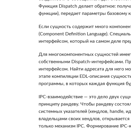
Функция Dispatch делает обратное: получ
функции), передает параметры базовому ко
Если сущность содержит много компонент
(Component Definition Language). Специа
интерфейсом, который на самом деле пре
Для многокомпонентных сущностей имеется
собственными Dispatch-интерфейсами. П
интерфейсом. Найти адресата для него мож
этапе компиляции EDL-описания сущности
программы, в которых каждая функция бу
IPC-взаимодействие — это дело двух сущн
принципу рандеву. Чтобы рандеву состоя
системных указателей (хендлов, handle, 
владельцами своих хендлов, открывается 
только механизм IPC. Формирование IPC-к