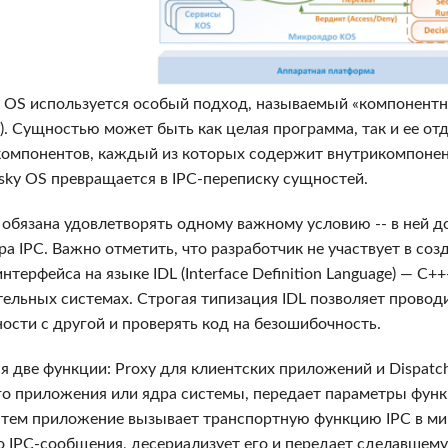
 OS используется особый подход, называемый «компонентн
y). Сущностью может быть как целая программа, так и ее от
 компонентов, каждый из которых содержит внутрикомпоне
sky OS превращается в IPC-переписку сущностей.
 обязана удовлетворять одному важному условию -- в ней 
 IPC. Важно отметить, что разработчик не участвует в созд
нтерфейса на языке IDL (Interface Definition Language) — С
ельных системах. Cтрогая типизация IDL позволяет пров
ости с другой и проверять код на безошибочность.
две функции: Proxy для клиентских приложений и Dispatch
 приложения или ядра системы, передает параметры функц
Затем приложение вызывает транспортную функцию IPC в ми
 IPC-сообщения, десериализует его и передает сделавшему