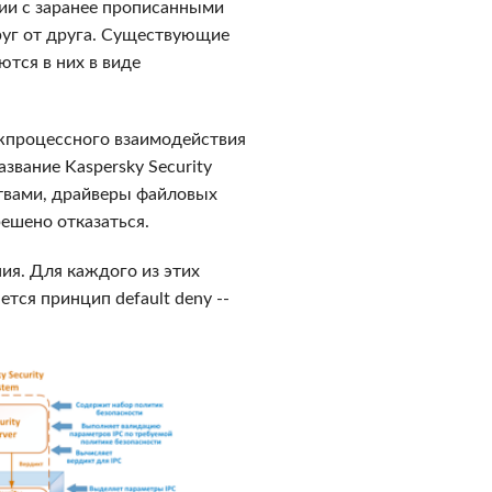
вии с заранее прописанными
руг от друга. Существующие
тся в них в виде
ежпроцессного взаимодействия
азвание Kaspersky Security
ствами, драйверы файловых
решено отказаться.
ия. Для каждого из этих
тся принцип default deny --