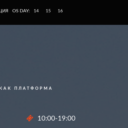
OS DAY:
ЦИЯ
14
15
16
 КАК ПЛАТФОРМА
10:00-19:00