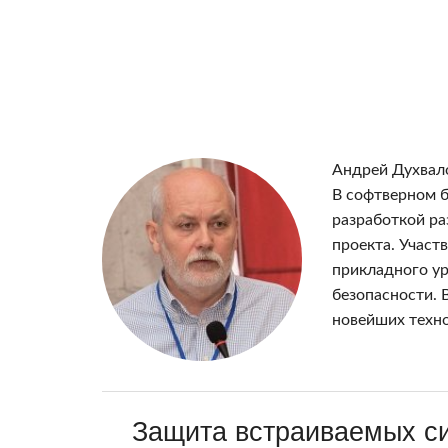
Андрей Духвало
В софтверном б
разработкой ра
проекта. Участ
прикладного у
безопасности. 
новейших техн
Защита встраиваемых с