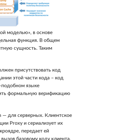
ой моделью», в основе
дельная функция. В общем
нтную сущность. Таким
должен присутствовать код
ании этой части кода – код
++-подобном языке
одить формальную верификацию
 — для серверных. Клиентское
ии Proxy и сериализует их
кроядре, передает ей
 вызов базовому коду клиента.