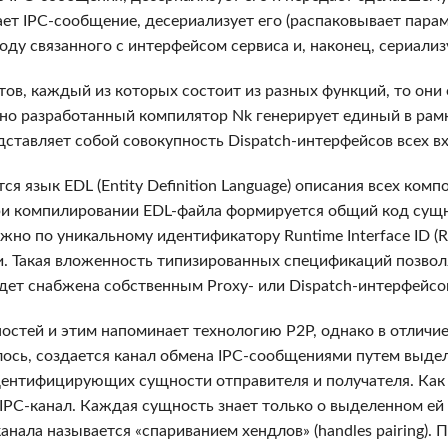
ает IPC-сообщение, десериализует его (распаковывает пар
ду связанного с интерфейсом сервиса и, наконец, сериализ
ов, каждый из которых состоит из разных функций, то они
льно разработанный компилятор Nk генерирует единый в рам
дставляет собой совокупность Dispatch-интерфейсов всех 
 язык EDL (Entity Definition Language) описания всех комп
ри компилировании EDL-файла формируется общий код сущн
но по уникальному идентификатору Runtime Interface ID (RI
. Такая вложенность типизированных спецификаций позвол
дет снабжена собственным Proxy- или Dispatch-интерфейсо
остей и этим напоминает технологию P2P, однако в отличие
лось, создается канал обмена IPC-сообщениями путем выд
идентифицирующих сущности отправителя и получателя. Как
IPC-канал. Каждая сущность знает только о выделенном ей х
анала называется «спариванием хендлов» (handles pairing).