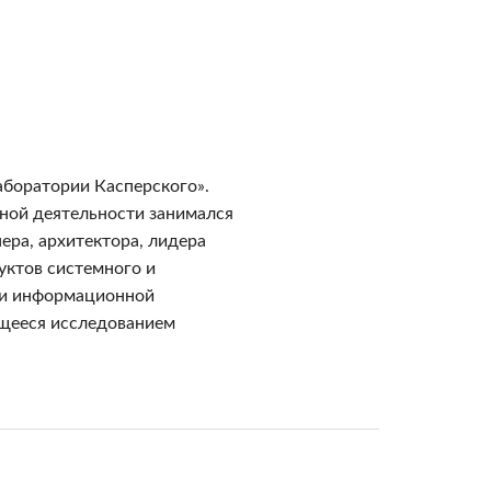
аборатории Касперского».
ьной деятельности занимался
ера, архитектора, лидера
уктов системного и
ти информационной
ющееся исследованием