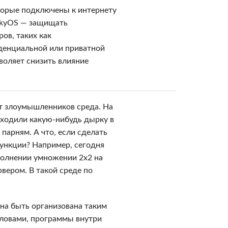
оторые подключены к интернету
skyOS — защищать
ов, таких как
денциальной или приватной
воляет снизить влияние
от злоумышленников среда. На
находили какую-нибудь дырку в
парням. А что, если сделать
ункции? Например, сегодня
полнении умножении 2x2 на
вером. В такой среде по
на быть организована таким
словами, программы внутри