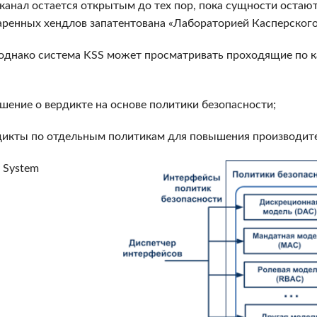
а канал остается открытым до тех пор, пока сущности остаю
аренных хендлов запатентована «Лабораторией Касперского
, однако система KSS может просматривать проходящие по 
ешение о вердикте на основе политики безопасности;
ердикты по отдельным политикам для повышения производи
y System