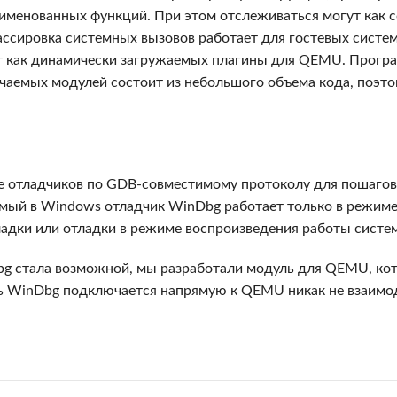
именованных функций. При этом отслеживаться могут как с
рассировка системных вызовов работает для гостевых систе
ют как динамически загружаемых плагины для QEMU. Прогр
чаемых модулей состоит из небольшого объема кода, поэто
отладчиков по GDB-совместимому протоколу для пошагово
мый в Windows отладчик WinDbg работает только в режиме
ладки или отладки в режиме воспроизведения работы систе
g стала возможной, мы разработали модуль для QEMU, кот
ь WinDbg подключается напрямую к QEMU никак не взаимод