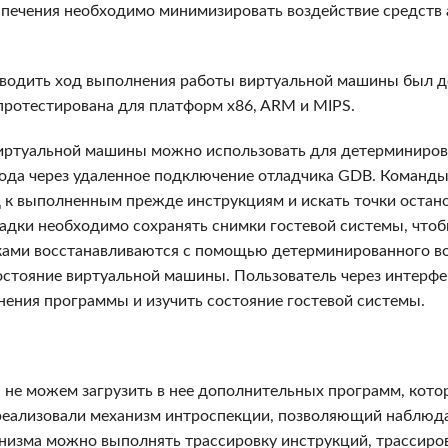
спечения необходимо минимизировать воздействие средств 
зводить ход выполнения работы виртуальной машины был д
 протестирована для платформ x86, ARM и MIPS.
иртуальной машины можно использовать для детерминирова
а через удаленное подключение отладчика GDB. Команды rev
 к выполненным прежде инструкциям и искать точки остано
дки необходимо сохранять снимки гостевой системы, чтоб
ками восстанавливаются с помощью детерминированного в
остояние виртуальной машины. Пользователь через интерфе
нения программы и изучить состояние гостевой системы.
не можем загрузить в нее дополнительных программ, кото
реализовали механизм интроспекции, позволяющий наблюд
низма можно выполнять трассировку инструкций, трассиро