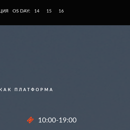
OS DAY:
ЦИЯ
14
15
16
 КАК ПЛАТФОРМА
10:00-19:00